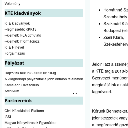
Vélemény
Horváthné Sz
KTE kiadványok
Szombathely
Szakmári Klá
KTE kiadványok
--legfrissebb: KKK13
Budapest (el
--kiemelt: IFLA útmutató
Zseli Klára,
--kiemelt: Információzz!
Székesfehérv
KTE Hírlevél
Forgalmazás
Pályázat
Jelölni azt a személy
a KTE tagja 2018-b
Rajzoltak nekünk - 2023.02.10-ig
Szervezet menüpo
A világhónapi pályázatok a jobb oldalon találhatók
megtaláljátok az akt
Kaméleon Olvasóklub
Archívum
tagnévsort.
Partnereink
Kérünk Benneteket
Civil Közoktatási Platform
IASL
jelentkezzetek vagy
Magyar Könyvtárosok Egyesülete
a megüresedő gazd