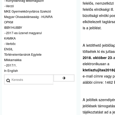
--Könyvtárvilág webmagazin
felelős, nemzetközi
--Verzó
felelős elnökségi ill.
MKE Gyermekkönyvtáros Szekció
bizottsági elnöki po
Magyar Olvasástársaság - HUNRA
elkötelezett tagtársat
OPKM
is a jelölést.
IBBY/HUBBY
--2017-es üzenet magyarul
KAMIKA
--Verbőc
A letölthető jelölől
ENSIL
töltsétek ki és jutta
Történelemtanárok Egylete
-a
2018. október 23
Mikkamakka
elektronikusan a
--2017/1.
ktetisztujitas201
In English
e-mail címre vagy p
Keresés
alábbi címre: 1462 
A jelöltek személyérő
jelölések támogatás
tájékoztatást ad a j