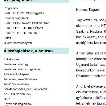
Programok
Kedves Tagunk!
--2026.06.25-26. Vándorgyűlés
Korábbi programok
Tájékoztatunk, hog
--2026.04.27. Tavaszi Szakmai Nap
október 25-re, a K
--2025.11.10. KTE-KMA ŐSZN
Szakmai Napjára K
--2025.10.28. KTE OK 2025
hívunk össze, ahol 
Fotók
tisztújításra kerül so
Iskolai testvérkönyvtár
Állásfoglalások, ajánlások
A tisztújítás szabály
formáját az Alapsza
Etikai kódex
Ügyrend tartalmazz
Iskolai könyvtárügy
Iskolai könyvtári szolgáltatás
honlapunkon is elér
Alkalmazás, képzés
Dokumentumok menü
Tantervek, követelmények
Tankönyv, állomány
A KTE elnöksége a 
Szaktanácsadás, ped. könyvtárak ...
előkészítésére, a je
Az EU minisztereinek
gyűjtésére jelölőbiz
CKP
fel, amelynek tagjai:
Egyéb állásfoglalások