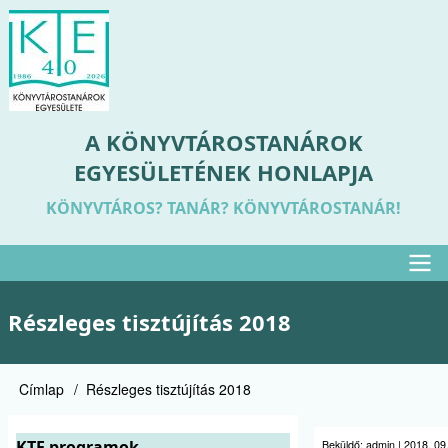
Ugrás
a
tartalomra
A KÖNYVTÁROSTANÁROK
EGYESÜLETÉNEK HONLAPJA
KÖNYVTÁROS? TANÁR? KÖNYVTÁROSTANÁR!
Felső
Részleges tisztújítás 2018
menü
Címlap
Részleges tisztújítás 2018
Morzsa
KTE programok
Beküldő:
admin
|
2018. 09.