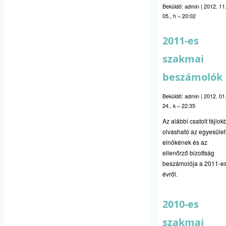
Beküldő:
admin
|
2012. 11
05., h – 20:02
2011-es
szakmai
beszámolók
Beküldő:
admin
|
2012. 01
24., k – 22:35
Az alábbi csatolt fájlo
olvasható az egyesület
elnökének és az
ellenőrző bizottság
beszámolója a 2011-e
évről.
2010-es
szakmai