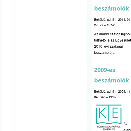
beszámolók
Beküldő:
admin
|
2011. 01
27., cs – 13:52
Az alábbi csatolt fájlból
tölthető le az Egyesület
2010. évi szakmai
beszámolója.
2009-es
beszámolók
Beküldő:
admin
|
2009. 11
04., sze – 19:07
Az
aláb