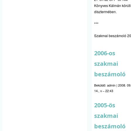
Könyves Kálmán körúti
dísztermében.
***
Szakmai beszámoló 2
2006-os
szakmai
beszámoló
Beküldő:
admin
|
2008. 09
14., v – 22:43
2005-ös
szakmai
beszámoló