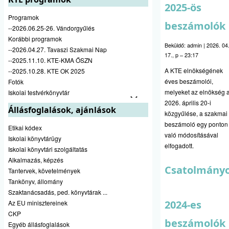
2025-ös
Programok
beszámolók
--2026.06.25-26. Vándorgyűlés
Korábbi programok
Beküldő:
admin
|
2026. 04
--2026.04.27. Tavaszi Szakmai Nap
17., p – 23:17
--2025.11.10. KTE-KMA ŐSZN
A KTE elnökségének
--2025.10.28. KTE OK 2025
éves beszámolói,
Fotók
melyeket az elnökség 
Iskolai testvérkönyvtár
2026. április 20-i
Állásfoglalások, ajánlások
közgyűlése, a szakmai
beszámoló egy ponton
Etikai kódex
való módosításával
Iskolai könyvtárügy
elfogadott.
Iskolai könyvtári szolgáltatás
Alkalmazás, képzés
Csatolmány
Tantervek, követelmények
Tankönyv, állomány
Szaktanácsadás, ped. könyvtárak ...
2024-es
Az EU minisztereinek
CKP
beszámolók
Egyéb állásfoglalások