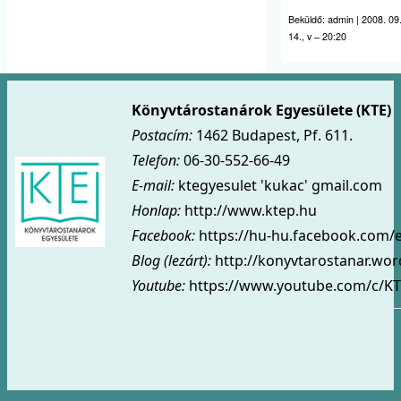
Beküldő:
admin
|
2008. 09
14., v – 20:20
Könyvtárostanárok Egyesülete (KTE)
Postacím:
1462 Budapest, Pf. 611.
Telefon:
06-30-552-66-49
E-mail:
ktegyesulet 'kukac' gmail.com
Honlap:
http://www.ktep.hu
Facebook:
https://hu-hu.facebook.com/
Blog (lezárt)
:
http://konyvtarostanar.wo
Youtube:
https://www.youtube.com/c/KT