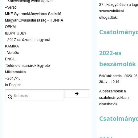
--Könyvtárvilág webmagazin
27-i közgyűlésen a tag
--Verzó
szavazataikkal
MKE Gyermekkönyvtáros Szekció
elfogadtak.
Magyar Olvasástársaság - HUNRA
OPKM
Csatolmány
IBBY/HUBBY
--2017-es üzenet magyarul
KAMIKA
2022-es
--Verbőc
ENSIL
beszámolók
Történelemtanárok Egylete
Mikkamakka
Beküldő:
admin
|
2023. 03
--2017/1.
26., v – 10:19
In English
A beszámolók a
Keresés
csatolmányokban
olvashatók.
Csatolmány