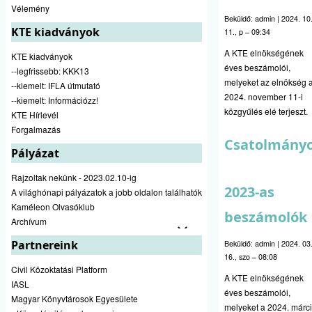
Vélemény
Beküldő:
admin
|
2024. 10
KTE kiadványok
11., p – 09:34
A KTE elnökségének
KTE kiadványok
éves beszámolói,
--legfrissebb: KKK13
melyeket az elnökség 
--kiemelt: IFLA útmutató
2024. november 11-i
--kiemelt: Információzz!
közgyűlés elé terjeszt.
KTE Hírlevél
Forgalmazás
Csatolmány
Pályázat
Rajzoltak nekünk - 2023.02.10-ig
2023-as
A világhónapi pályázatok a jobb oldalon találhatók
Kaméleon Olvasóklub
beszámolók
Archívum
Partnereink
Beküldő:
admin
|
2024. 03
16., szo – 08:08
Civil Közoktatási Platform
A KTE elnökségének
IASL
éves beszámolói,
Magyar Könyvtárosok Egyesülete
melyeket a 2024. márc