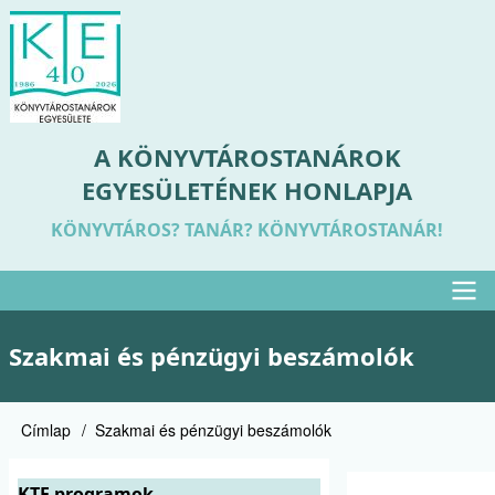
Ugrás
a
tartalomra
A KÖNYVTÁROSTANÁROK
EGYESÜLETÉNEK HONLAPJA
KÖNYVTÁROS? TANÁR? KÖNYVTÁROSTANÁR!
Felső
Szakmai és pénzügyi beszámolók
menü
Címlap
Szakmai és pénzügyi beszámolók
Morzsa
KTE programok