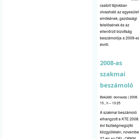
csatolt fájlokban
olvasható az egyesület
elnökének, gazdasági
felelősének és az
ellenőrző bizottság
beszámolója a 2009-e
évről.
2008-as
szakmai
beszámoló
Beküldő:
domsody
|
2008. 
15., h – 13:25
A szakmai beszámoló
elhangzott a KTE 2008
évi tisztségmegújító
közgyűlésén, novembe
27-én az OFI - OPKM