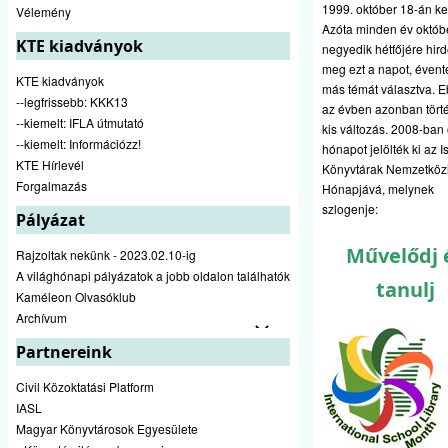
1999. október 18-án ker
Vélemény
Azóta minden év októb
KTE kiadványok
negyedik hétfőjére hird
meg ezt a napot, évent
KTE kiadványok
más témát választva. 
--legfrissebb: KKK13
az évben azonban tört
--kiemelt: IFLA útmutató
kis változás. 2008-ban
--kiemelt: Információzz!
hónapot jelölték ki az I
KTE Hírlevél
Könyvtárak Nemzetköz
Forgalmazás
Hónapjává, melynek
szlogenje:
Pályázat
Művelődj 
Rajzoltak nekünk - 2023.02.10-ig
A világhónapi pályázatok a jobb oldalon találhatók
tanulj
Kaméleon Olvasóklub
Archívum
Partnereink
Civil Közoktatási Platform
IASL
Magyar Könyvtárosok Egyesülete