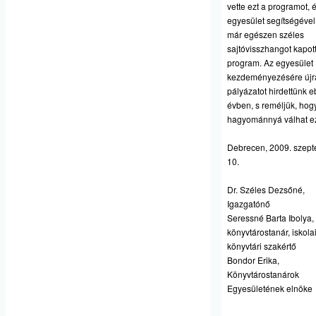
vette ezt a programot, 
egyesület segítségével
már egészen széles
sajtóvisszhangot kapot
program. Az egyesület
kezdeményezésére újr
pályázatot hirdettünk 
évben, s reméljük, hog
hagyománnyá válhat ez
Debrecen, 2009. szep
10.
Dr. Széles Dezsőné,
Igazgatónő
Seressné Barta Ibolya,
könyvtárostanár, iskola
könyvtári szakértő
Bondor Erika,
Könyvtárostanárok
Egyesületének elnöke