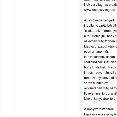
illetve a világnap oldala
www.ktep.hu/vilagnap
.
Az első évben egyedül
indultunk, azóta bővült
"családunk", "terebélye
a fa". Reméljük, hogy 
az évben még többen f
Magyarországot képvis
ezen a napon, és
felhívásunkhoz sokan
csatlakoznak. Bízunk 
hogy folytathatunk egy
immár hagyománnyá v
rendezvénysorozatot, 
során minden év
októberében még nag
figyelemmel fordul a vi
iskolai könyvtárak felé.
A Könyvtárostanárok
Egyesülete is szárnyai 