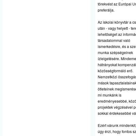
törekvést az Európai Un
preferálja.
Az iskolai könyvtár a c
után - vagy helyett - te
lehetőséget az informá
társadalommal való
ismerkedésre, és a sze
munka szépségeinek
ízlelgetésére. Mindemel
hátrányokat kompenzál
közösségformáló erő.
Nemzetközi összefogás
mások tapasztalatainak
ötleteinek megismerés
mi munkánk is
eredményesebbé, köz
projektek végzésével 
sokkal érdekesebbé vá
Ezért várunk mindenkit,
úgy érzi, hogy fontos 