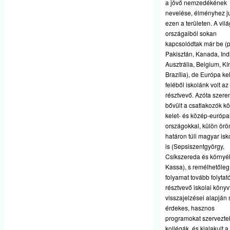
a jövő nemzedékének
nevelése, élményhez ju
ezen a területen. A vilá
országaiból sokan
kapcsolódtak már be (p
Pakisztán, Kanada, Ind
Ausztrália, Belgium, Kí
Brazília), de Európa kel
feléből iskolánk volt az
résztvevő. Azóta szere
bővült a csatlakozók k
kelet- és közép-európa
országokkal, külön ör
határon túli magyar isk
is (Sepsiszentgyörgy,
Csíkszereda és környé
Kassa), s remélhetőleg
folyamat tovább folytat
résztvevő iskolai könyv
visszajelzései alapján 
érdekes, hasznos
programokat szervezte
kollégák, és kialakult a