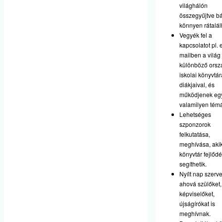
világhálón
összegyűjtve bá
könnyen rátalá
Vegyék fel a
kapcsolatot pl. 
mailben a világ
különböző orsz
iskolai könyvtár
diákjaival, és
működjenek egy
valamilyen tém
Lehetséges
szponzorok
felkutatása,
meghívása, aki
könyvtár fejlődé
segíthetik.
Nyílt nap szerv
ahová szülőket,
képviselőket,
újságírókat is
meghívnak.