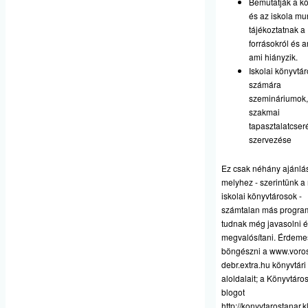
Bemutatják a kö
és az iskola mu
tájékoztatnak a
forrásokról és ar
ami hiányzik.
Iskolai könyvtá
számára
szemináriumok,
szakmai
tapasztalatcser
szervezése
Ez csak néhány ajánlá
melyhez - szerintünk a
iskolai könyvtárosok -
számtalan más progra
tudnak még javasolni 
megvalósítani. Érdeme
böngészni a
www.voros
debr.extra.hu
könyvtári
aloldalait; a Könyvtáro
blogot
http://konyvtarostanar.