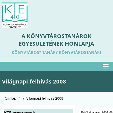
Ugrás
a
tartalomra
A KÖNYVTÁROSTANÁROK
EGYESÜLETÉNEK HONLAPJA
KÖNYVTÁROS? TANÁR? KÖNYVTÁROSTANÁR!
Felső
Világnapi felhívás 2008
menü
Címlap
Világnapi felhívás 2008
Morzsa
KTE programok
Beküldő:
admin
|
2008. 09.