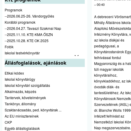
– 00:40
Programok
--2026.06.25-26. Vándorgyűlés
A debreceni Vörösmart
Korábbi programok
Mihály Általános Iskola
--2026.04.27. Tavaszi Szakmai Nap
Alapfokú Művészetokta
Intézmény Könyvtára, v
--2025.11.10. KTE-KMA ŐSZN
az iskola diákjai és
--2025.10.28. KTE OK 2025
pedagógusai, a
Fotók
Könyvtárostanárok Egy
Iskolai testvérkönyvtár
felhívással fordul
Állásfoglalások, ajánlások
Magyarország és a hat
túli magyar iskolák
Etikai kódex
könyvtáraihoz,
Iskolai könyvtárügy
könyvkiadókhoz, az isk
Iskolai könyvtári szolgáltatás
óvodák diák- és
Alkalmazás, képzés
tantestületéhez. Az Isko
Tantervek, követelmények
Könyvtárosok Nemzetk
Tankönyv, állomány
Szervezetének (IASL) 
Szaktanácsadás, ped. könyvtárak ...
dr. Blanche Wolls 199
Az EU minisztereinek
intézett felhívást az
Nemzetközi Iskolai Kön
CKP
Nap megszervezésére.
Egyéb állásfoglalások