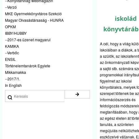
--Könyvtárvilág webmagazin
--Verzó
MKE Gyermekkönyvtáros Szekció
iskolád
Magyar Olvasástársaság - HUNRA
OPKM
könyvtáráb
IBBY/HUBBY
--2017-es üzenet magyarul
A cél, hogy a világ kül
KAMIKA
iskoláiban a diákok, a 
--Verbőc
a szülők, az iskolafennt
ENSIL
az önkormányzati képvi
Történelemtanárok Egylete
a sajtó stb. számára sz
Mikkamakka
programokkal irányítsu
--2017/1.
figyelmet az iskolai
In English
könyvtárakra, melyek f
Keresés
szerepet töltenek be az
információszerzés és
feldolgozás módszerei
megtanításában, hogy 
az egész életen át tört
tanulás, a szüntelen
megújulás nélkülözhet
eszközeivé váljanak. E