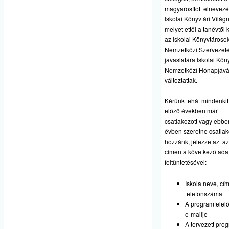
magyarosított elnevezé
Iskolai Könyvtári Világ
melyet ettől a tanévtől
az Iskolai Könyvtároso
Nemzetközi Szervezet
javaslatára Iskolai Kön
Nemzetközi Hónapjáv
változtattak.
Kérünk tehát mindenkit,
előző években már
csatlakozott vagy ebbe
évben szeretne csatlak
hozzánk, jelezze azt az
címen a következő ada
feltüntetésével:
Iskola neve, cí
telefonszáma
A programfelelő
e-mailje
A tervezett pro