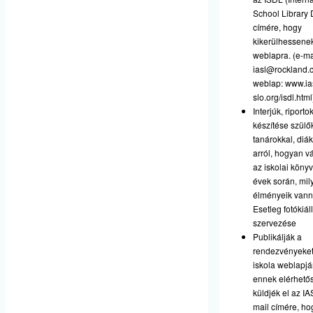
School Library 
címére, hogy
kikerülhessene
weblapra. (e-ma
iasl@rockland.
weblap:
www.ia
slo.org/isdl.html
Interjúk, riporto
készítése szülő
tanárokkal, diá
arról, hogyan vá
az iskolai könyv
évek során, mil
élményeik vann
Esetleg fotókiáll
szervezése
Publikálják a
rendezvényeket
iskola weblapjá
ennek elérhető
küldjék el az IA
mail címére, ho