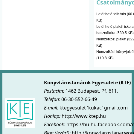
Csatolmány
Letölthető felhívás
(60.
KB)
Letölthető plakát iskola
használatra
(539.5 KB)
Nemzetközi plakát
(32
KB)
Nemzetközi könyvjelző
(110.8 KB)
Könyvtárostanárok Egyesülete (KTE)
Postacím:
1462 Budapest, Pf. 611.
Telefon:
06-30-552-66-49
E-mail:
ktegyesulet 'kukac' gmail.com
Honlap:
http://www.ktep.hu
Facebook:
https://hu-hu.facebook.com/
Blog (lezárt)
:
http://konyvtarostanar.wo