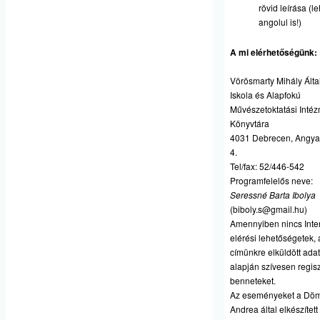
rövid leírása (l
angolul is!)
A mi elérhetőségünk:
Vörösmarty Mihály Ált
Iskola és Alapfokú
Művészetoktatási Inté
Könyvtára
4031 Debrecen, Angyalf
4.
Tel/fax: 52/446-542
Programfelelős neve:
Seressné Barta Ibolya
(
biboly.s@gmail.hu
)
Amennyiben nincs Inte
elérési lehetőségetek, 
címünkre elküldött ada
alapján szívesen regis
benneteket.
Az eseményeket a Dö
Andrea által elkészítet