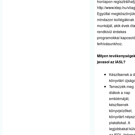
honlapon regisztrálhatj
http://www.ktep.hu/vil
Egyúttal megköszönjük
mindazon kollégáknak
munkáját, akik évek ót
rendkívül érdekes
programokkal kapcsol
felhívásunkhoz.
Milyen tevékenysége
javasol az IASL?
Készítsenek a 
könyvtári újság
Tervezzék meg 
diákok a nap
emblémáját,
készítsenek
könyvjelzőket,
könyvtárt népsze
plakátokat. A
legjobbakat kül
az ISDL (Interna