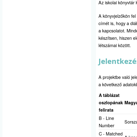
Az iskolai könyvtár 
A könyvjelzőkön fel 
címét is, hogy a di
a kapcsolatot. Minde
készítsen, hiszen el
létszámai között.
Jelentkezé
A projektbe való jel
a következő adatokk
A táblázat
oszlopának
Magya
felirata
B - Line
Sorszá
Number
C - Matched