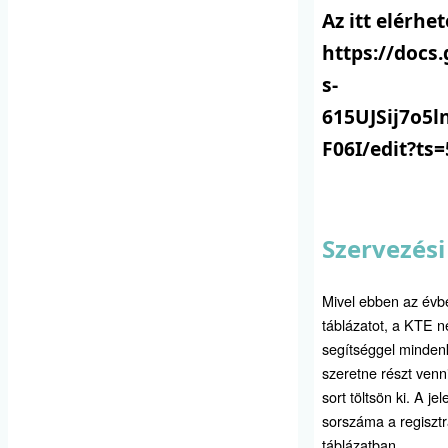
Az itt elérhe
https://docs
s-
615UJSij7o5
F06I/edit?ts
Szervezési
Mivel ebben az évbe
táblázatot, a KTE ne
segítséggel mindenk
szeretne részt venn
sort töltsön ki. A j
sorszáma a regisztr
táblázatban.