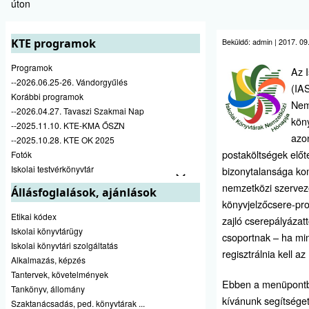
úton
KTE programok
Beküldő:
admin
|
2017. 09.
Programok
Az 
--2026.06.25-26. Vándorgyűlés
(IAS
Korábbi programok
Nem
--2026.04.27. Tavaszi Szakmai Nap
kön
--2025.11.10. KTE-KMA ŐSZN
azo
--2025.10.28. KTE OK 2025
postaköltségek előt
Fotók
Iskolai testvérkönyvtár
bizonytalansága kom
nemzetközi szerveze
Állásfoglalások, ajánlások
könyvjelzőcsere-pro
Etikai kódex
zajló cserepályázat
Iskolai könyvtárügy
csoportnak – ha min
Iskolai könyvtári szolgáltatás
regisztrálnia kell a
Alkalmazás, képzés
Tantervek, követelmények
Ebben a menüpontba
Tankönyv, állomány
kívánunk segítséget
Szaktanácsadás, ped. könyvtárak ...