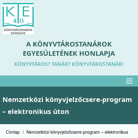
Ugrás
a
tartalomra
A KÖNYVTÁROSTANÁROK
EGYESÜLETÉNEK HONLAPJA
KÖNYVTÁROS? TANÁR? KÖNYVTÁROSTANÁR!
Felső
Nemzetközi könyvjelzőcsere-program
menü
– elektronikus úton
Címlap
Nemzetközi könyvjelzőcsere-program – elektronikus
Morzsa