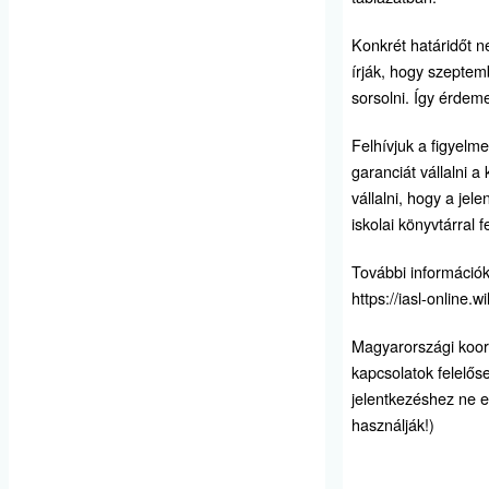
Konkrét határidőt 
írják, hogy szeptem
sorsolni. Így érdem
Felhívjuk a figyelm
garanciát vállalni 
vállalni, hogy a jel
iskolai könyvtárral f
További információk
https://iasl-online.
Magyarországi koor
kapcsolatok felelős
jelentkezéshez ne ez
használják!)