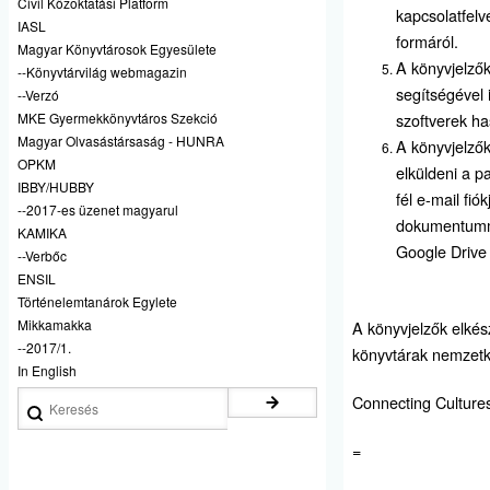
Civil Közoktatási Platform
kapcsolatfelv
IASL
formáról.
Magyar Könyvtárosok Egyesülete
A könyvjelző
--Könyvtárvilág webmagazin
segítségével 
--Verzó
MKE Gyermekkönyvtáros Szekció
szoftverek ha
Magyar Olvasástársaság - HUNRA
A könyvjelző
OPKM
elküldeni a p
IBBY/HUBBY
fél e-mail fió
--2017-es üzenet magyarul
dokumentumme
KAMIKA
Google Drive
--Verbőc
ENSIL
Történelemtanárok Egylete
Mikkamakka
A könyvjelzők elkés
--2017/1.
könyvtárak nemzetkö
In English
Keresés
Connecting Culture
=