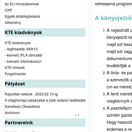
vehessena program
Az EU minisztereinek
CKP
Egyéb állásfoglalások
A könyvjelz
Vélemény
A regisztrált
KTE kiadványok
könyvjelzőt 
KTE kiadványok
majd ezt besz
--legfrissebb: KKK13
majd ezt vag
--kiemelt: IFLA útmutató
dokumentumm
--kiemelt: Információzz!
továbbítják a
KTE Hírlevél
A tinta- és 
Forgalmazás
a szervezők a
Pályázat
cm-es méretű
A fenti méret
Rajzoltak nekünk - 2023.02.10-ig
A világhónapi pályázatok a jobb oldalon találhatók
megkönnyíti a
Kaméleon Olvasóklub
A pasztellszí
Archívum
szintén gazd
Hogy hasonló
Partnereink
érdemes a reg