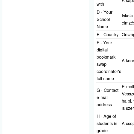
A kapo
with
D - Your
Iskola
School
címzés
Name
E - Country
Orszá
F - Your
digital
bookmark
A koor
swap
coordinator's
full name
E-mail
G - Contact
Vessző
e-mail
ha pl.
address
is sze
H - Age of
students in
A csop
grade