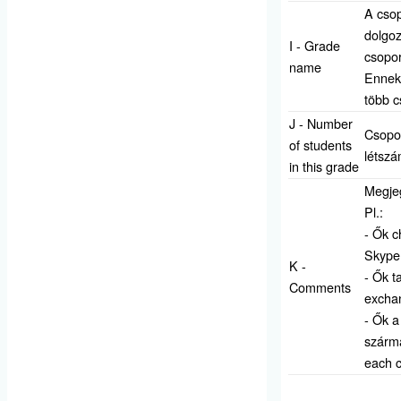
A csop
dolgoz
I - Grade
csopor
name
Ennek
több c
J - Number
Csopo
of students
létszá
in this grade
Megjeg
Pl.:
- Ők c
Skype 
K -
- Ők t
Comments
excha
- Ők a
szárma
each c