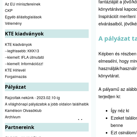
fantáziáját a jövő/k
Az EU minisztereinek
könyvtárával kapcso
CKP
Inspirációt meríteni
Egyéb állásfoglalások
elvárásaiból, jövők
Vélemény
KTE kiadványok
A pályázat t
KTE kiadványok
--legfrissebb: KKK13
Képben és részben
--kiemelt: IFLA útmutató
elmesélni, hogy mi
--kiemelt: Információzz!
használják/használn
KTE Hírlevél
könyvtárat.
Forgalmazás
Pályázat
A pályamű az alább
terjedjen ki:
Rajzoltak nekünk - 2023.02.10-ig
A világhónapi pályázatok a jobb oldalon találhatók
Így néz ki
Kaméleon Olvasóklub
Archívum
Ezeket talál
benne
Partnereink
Ezt csinálom