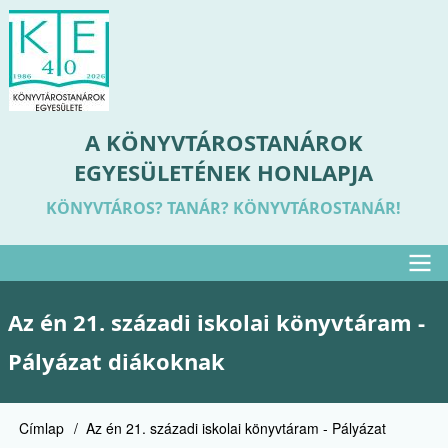
Ugrás
a
tartalomra
A KÖNYVTÁROSTANÁROK
EGYESÜLETÉNEK HONLAPJA
KÖNYVTÁROS? TANÁR? KÖNYVTÁROSTANÁR!
Felső
Az én 21. századi iskolai könyvtáram -
menü
Pályázat diákoknak
Címlap
Az én 21. századi iskolai könyvtáram - Pályázat
Morzsa