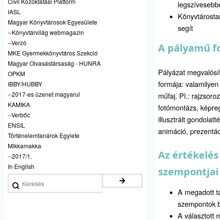
Civil Közoktatási Platform
legszívesebbe
IASL
Könyvtárosta
Magyar Könyvtárosok Egyesülete
segít
--Könyvtárvilág webmagazin
--Verzó
A pályamű f
MKE Gyermekkönyvtáros Szekció
Magyar Olvasástársaság - HUNRA
Pályázat megvalósí
OPKM
formája: valamilyen 
IBBY/HUBBY
--2017-es üzenet magyarul
műfaj. Pl.: rajzsoroz
KAMIKA
fotómontázs, képre
--Verbőc
illusztrált gondolatt
ENSIL
animáció, prezentáci
Történelemtanárok Egylete
Mikkamakka
Az értékelés
--2017/1.
In English
szempontjai
Keresés
A megadott ta
szempontok 
A választott