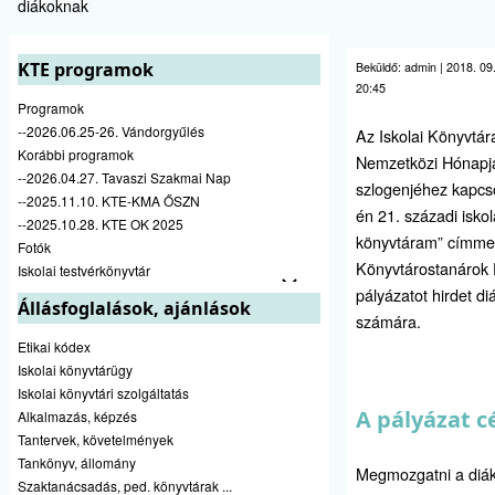
diákoknak
KTE programok
Beküldő:
admin
|
2018. 09.
20:45
Programok
--2026.06.25-26. Vándorgyűlés
Az Iskolai Könyvtár
Korábbi programok
Nemzetközi Hónapj
--2026.04.27. Tavaszi Szakmai Nap
szlogenjéhez kapcs
--2025.11.10. KTE-KMA ŐSZN
én 21. századi iskol
--2025.10.28. KTE OK 2025
könyvtáram” címme
Fotók
Könyvtárostanárok 
Iskolai testvérkönyvtár
pályázatot hirdet di
Állásfoglalások, ajánlások
számára.
Etikai kódex
Iskolai könyvtárügy
Iskolai könyvtári szolgáltatás
A pályázat cé
Alkalmazás, képzés
Tantervek, követelmények
Tankönyv, állomány
Megmozgatni a diá
Szaktanácsadás, ped. könyvtárak ...