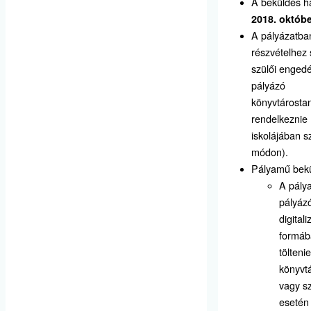
A beküldés ha
2018. októbe
A pályázatba
részvételhez
szülői engedé
pályázó
könyvtárostan
rendelkeznie 
iskolájában 
módon).
Pályamű bek
A pály
pályáz
digitali
formába
töltenie
könyvtá
vagy s
esetén