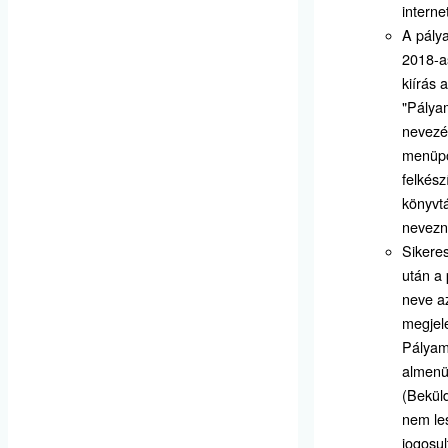
interne
A pály
2018-a
kiírás a
"Pálya
nevezé
menüpo
felkész
könyvt
nevezn
Sikere
után a
neve a
megjel
Pálya
almenü
(Bekül
nem le
jogosul