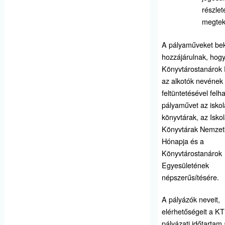
részlet
megtek
A pályaműveket be
hozzájárulnak, hogy
Könyvtárostanárok 
az alkotók nevének
feltüntetésével felh
pályaművet az iskol
könyvtárak, az Iskol
Könyvtárak Nemzet
Hónapja és a
Könyvtárostanárok
Egyesületének
népszerűsítésére.
A pályázók neveit,
elérhetőségeit a K
pályázati időtartam a