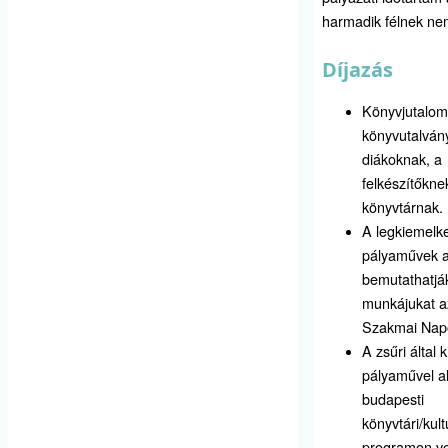
harmadik félnek nem
Díjazás
Könyvjutalom
könyvutalván
diákoknak, a
felkészítőknek
könyvtárnak.
A legkiemelk
pályaművek a
bemutathatjá
munkájukat a
Szakmai Nap
A zsűri által 
pályaművel al
budapesti
könyvtári/kult
programon v