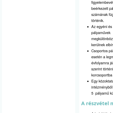
figyelembevét
beérkezett p
számának fü
történik.
Az egyéni és
pályaművek
megkülönbözt
kerülnek elbír
Csoportos p
esetén a le
évfolyamra já
szerint történ
korcsoportba 
Egy közoktat
intézménybő
5 pályamű kü
A részvétel 