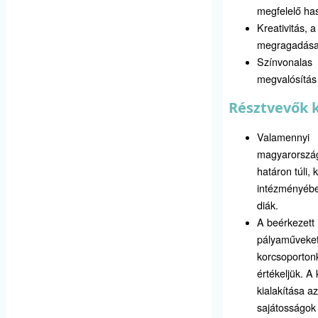
megfelelő ha
Kreativitás, a
megragadás
Színvonalas
megvalósítás
Résztvevők 
Valamennyi
magyarország
határon túli, 
intézményébe
diák.
A beérkezett
pályaműveke
korcsoporton
értékeljük. A
kialakítása az
sajátosságok