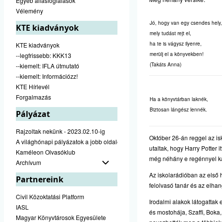
Egyéb állásfoglalások
Vélemény
Jó, hogy van egy csendes hely,
KTE kiadványok
mely tudást rejt el,
ha te is vágysz ilyenre,
KTE kiadványok
merülj el a könyvekben!
--legfrissebb: KKK13
(Takáts Anna)
--kiemelt: IFLA útmutató
--kiemelt: Információzz!
KTE Hírlevél
Forgalmazás
Ha a könyvtárban laknék,
Biztosan lángész lennék.
Pályázat
Rajzoltak nekünk - 2023.02.10-ig
Október 26-án reggel az isk
A világhónapi pályázatok a jobb oldalon találhatók
utaltak, hogy Harry Potter it
Kaméleon Olvasóklub
még néhány e regénnyel ka
Archívum
Az iskolarádióban az első 
Partnereink
felolvasó tanár és az elha
Civil Közoktatási Platform
Irodalmi alakok látogattak 
IASL
és mostohája, Szaffi, Boka
Magyar Könyvtárosok Egyesülete