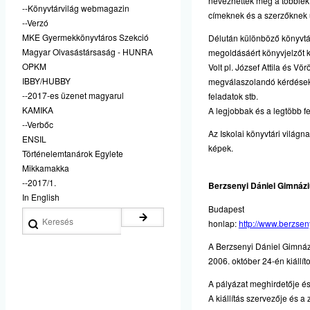
nevezhették meg a többiek 
--Könyvtárvilág webmagazin
címeknek és a szerzőknek
--Verzó
MKE Gyermekkönyvtáros Szekció
Délután különböző könyvtár
Magyar Olvasástársaság - HUNRA
megoldásáért könyvjelzőt k
OPKM
Volt pl. József Attila és 
IBBY/HUBBY
megválaszolandó kérdésekk
--2017-es üzenet magyarul
feladatok stb.
KAMIKA
A legjobbak és a legtöbb f
--Verbőc
Az Iskolai könyvtári világn
ENSIL
képek.
Történelemtanárok Egylete
Mikkamakka
--2017/1.
Berzsenyi Dániel Gimnáz
In English
Budapest
Keresés
honlap:
http://www.berzseny
A Berzsenyi Dániel Gimnázi
2006. október 24-én kiállíto
A pályázat meghirdetője é
A kiállítás szervezője és a