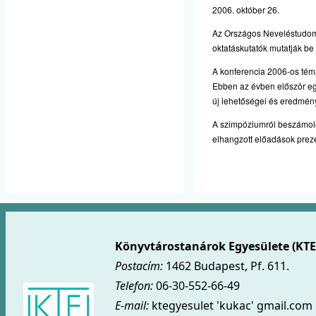
2006. október 26.
Az Országos Neveléstudom
oktatáskutatók mutatják be
A konferencia 2006-os tém
Ebben az évben először eg
új lehetőségei és eredmén
A szimpóziumról beszámol
elhangzott előadások prezen
Könyvtárostanárok Egyesülete (KTE
Postacím:
1462 Budapest, Pf. 611.
Telefon:
06-30-552-66-49
E-mail:
ktegyesulet 'kukac' gmail.com