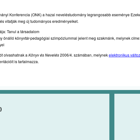
ányi Konferencia (ONK) a hazai neveléstudomány legrangosabb eseménye Ezeke
 és vitatják meg új tudományos eredményeiket.
ája: Tanul a társadalom
y önálló könyvtár-pedagógiai szimpóziummal jelent meg szakmánk, melynek címe: 
yei
ót olvashatnak a
Könyv és Nevelés
2006/4. számában, melynek
elektronikus válto
tációit is tartalmazza.
)