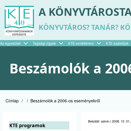
Ugrás
A KÖNYVTÁROSTA
a
tartalomra
KÖNYVTÁROS? TANÁR? K
Az egyesület
Tagsági ügyek
KTE emlékérem
KTE sajtódíjak
Felső
menü
Beszámolók a 200
Címlap
Beszámolók a 2006-os eseményekről
Morzsa
Beküldő:
admin
|
2008. 10. 01.
KTE programok