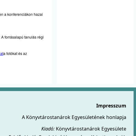
n a konferenciákon hazai
A forrásalapú tanulás régi
zat
a fotókat és az
Impresszum
A Könyvtárostanárok Egyesületének honlapja
Kiadó:
Könyvtárostanárok Egyesülete