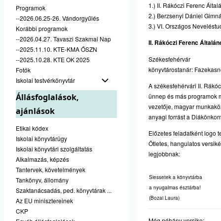
1.) II. Rákóczi Ferenc Álta
Programok
2.) Berzsenyi Dániel Gimn
--2026.06.25-26. Vándorgyűlés
3.) VI. Országos Nevelést
Korábbi programok
--2026.04.27. Tavaszi Szakmai Nap
II. Rákóczi Ferenc Általá
--2025.11.10. KTE-KMA ŐSZN
Székesfehérvár
--2025.10.28. KTE OK 2025
könyvtárostanár: Fazekasn
Fotók
Iskolai testvérkönyvtár
A székesfehérvári II. Rákóc
Állásfoglalások,
ünnep és más programok mi
vezetője, magyar munkakö
ajánlások
anyagi forrást a Diákönkorm
Etikai kódex
Előzetes feladatként logo t
Iskolai könyvtárügy
Ötletes, hangulatos versiké
Iskolai könyvtári szolgáltatás
legjobbnak:
Alkalmazás, képzés
Tantervek, követelmények
Siessetek a könyvtárba
Tankönyv, állomány
a nyugalmas észtárba!
Szaktanácsadás, ped. könyvtárak ...
(Bozai Laura)
Az EU minisztereinek
CKP
Még néhány versike: