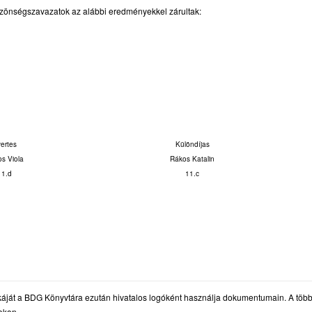
özönségszavazatok az alábbi eredményekkel zárultak:
ertes
Különdíjas
os Viola
Rákos Katalin
11.d
11.c
káját a BDG Könyvtára ezután hivatalos logóként használja dokumentumain. A többi
okon.