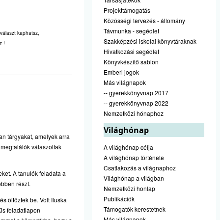
Projekttámogatás
Közösségi tervezés - állomány
Távmunka - segédlet
választ kaphatsz,
Szakképzési iskolai könyvtáraknak
z !
Hivatkozási segédlet
Könyvkészítő sablon
Emberi jogok
Más világnapok
-- gyerekkönyvnap 2017
-- gyerekkönyvnap 2022
Nemzetközi hónaphoz
Világhónap
yan tárgyakat, amelyek arra
 A megtalálók válaszoltak
A világhónap célja
A világhónap története
Csatlakozás a világnaphoz
ket. A tanulók feladata a
Világhónap a világban
öbben részt.
Nemzetközi honlap
Publikációk
s öltöztek be. Volt Iluska
Támogatók kerestetnek
is feladatlapon
Más világnapok