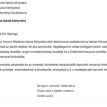
lános Iskola könyvtára
ázium könyvtára
udományi Konferencia
nos Iskola könyvtára
é Sin Gyöngyi
zi Ferenc Általános Iskola könyvtára első alkalommal csatlakozott az Iskolai Könyv
att az akciót október 26-ára szerveztük. Segítségemre voltak kollégáim közül: o
zösség vezetője, angol munkaközösség vezetője és a Diákönkormányzat vezetője
ányzat biztosította.
ervezési pályázatot és az olvasást, könyvtárat népszerűsítő rigmusíró versenyt hird
k születtek. Kiemelkednek a következők, amelyeket a 4. c osztályba járó tanulók írta
Ne legyen nyelveden többé bilincs
Olvass sokat s fejlődik a szókincs!
(Szabó Laura)