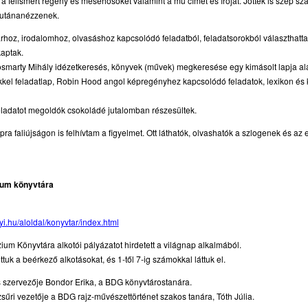
a felismert regény és mesehősöket valamint a mű címét és íróját. Jöttek is szép s
 utánanézzenek.
hoz, irodalomhoz, olvasáshoz kapcsolódó feladatból, feladatsorokból választhatta
aptak.
Vörösmarty Mihály idézetkeresés, könyvek (művek) megkeresése egy kimásolt lapja a
el feladatlap, Robin Hood angol képregényhez kapcsolódó feladatok, lexikon és 
eladatot megoldók csokoládé jutalomban részesültek.
apra faliújságon is felhívtam a figyelmet. Ott láthatók, olvashatók a szlogenek és az
ium könyvtára
i.hu/aloldal/konyvtar/index.html
um Könyvtára alkotói pályázatot hirdetett a világnap alkalmából.
ttuk a beérkező alkotásokat, és 1-től 7-ig számokkal láttuk el.
s szervezője Bondor Erika, a BDG könyvtárostanára.
 zsűri vezetője a BDG rajz-művészettörténet szakos tanára, Tóth Júlia.