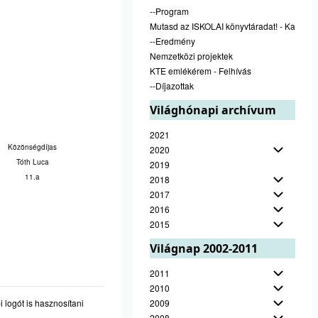
--Program
Mutasd az ISKOLAI könyvtáradat! - Kampán
--Eredmény
Nemzetközi projektek
KTE emlékérem - Felhívás
--Díjazottak
Világhónapi archívum
2021
Közönségdíjas
2020
Tóth Luca
2019
11.a
2018
2017
2016
2015
Világnap 2002-2011
2011
2010
 logót is hasznosítani
2009
2008