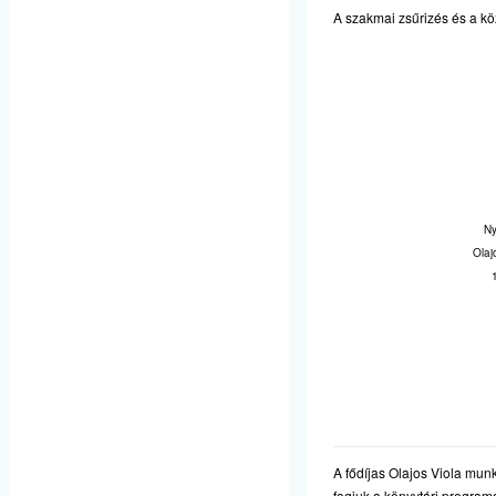
A szakmai zsűrizés és a k
Ny
Olaj
A fődíjas Olajos Viola mun
fogjuk a könyvtári program