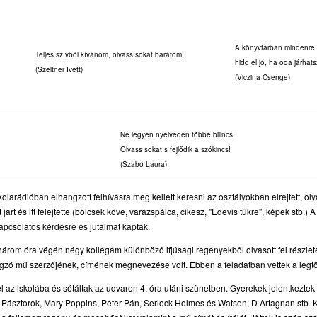
A könyvtárban mindenre 
Teljes szívből kívánom, olvass sokat barátom!
hidd el jó, ha oda járhats
(Szeltner Ivett)
(Viczina Csenge)
Ne legyen nyelveden többé bilincs
Olvass sokat s fejlődik a szókincs!
(Szabó Laura)
olarádióban elhangzott felhívásra meg kellett keresni az osztályokban elrejtett, ol
t járt és itt felejtette (bölcsek köve, varázspálca, cikesz, "Edevis tükre", képek stb.)
pcsolatos kérdésre és jutalmat kaptak.
három óra végén négy kollégám különböző ifjúsági regényekből olvasott fel részlete
ngzó mű szerzőjének, címének megnevezése volt. Ebben a feladatban vettek a legt
el az iskolába és sétáltak az udvaron 4. óra utáni szünetben. Gyerekek jelentkeztek é
, Pásztorok, Mary Poppins, Péter Pán, Serlock Holmes és Watson, D Artagnan stb. K