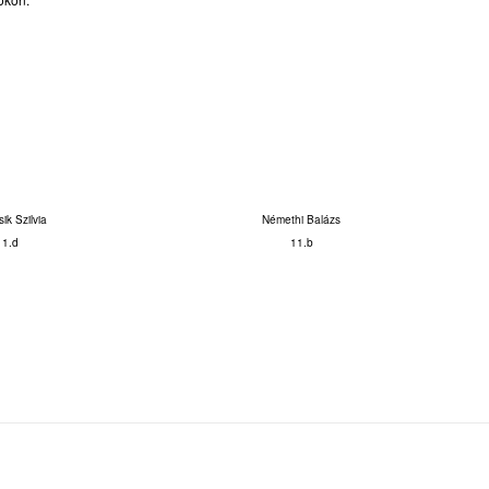
ik Szilvia
Némethi Balázs
11.d
11.b