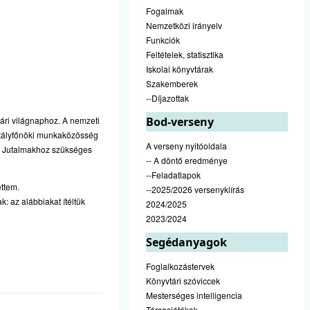
Fogalmak
Nemzetközi irányelv
Funkciók
Feltételek, statisztika
Iskolai könyvtárak
Szakemberek
--Díjazottak
tári világnaphoz. A nemzeti
Bod-verseny
sztályfőnöki munkaközösség
A verseny nyitóoldala
. Jutalmakhoz szükséges
-- A döntő eredménye
--Feladatlapok
ettem.
--2025/2026 versenykiírás
k: az alábbiakat ítéltük
2024/2025
2023/2024
Segédanyagok
Foglalkozástervek
Könyvtári szóviccek
Mesterséges intelligencia
Társasjátékok