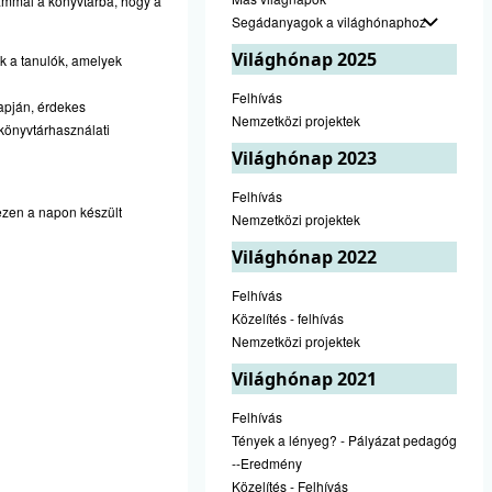
zámmal a könyvtárba, hogy a
Segádanyagok a világhónaphoz
Világhónap 2025
k a tanulók, amelyek
Felhívás
lapján, érdekes
Nemzetközi projektek
könyvtárhasználati
Világhónap 2023
Felhívás
 ezen a napon készült
Nemzetközi projektek
Világhónap 2022
Felhívás
Közelítés - felhívás
Nemzetközi projektek
Világhónap 2021
Felhívás
Tények a lényeg? - Pályázat pedagógusok
--Eredmény
Közelítés - Felhívás