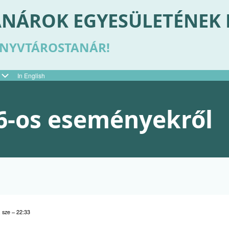
NÁROK EGYESÜLETÉNEK
ÖNYVTÁROSTANÁR!
In English
6-os eseményekről
, sze – 22:33